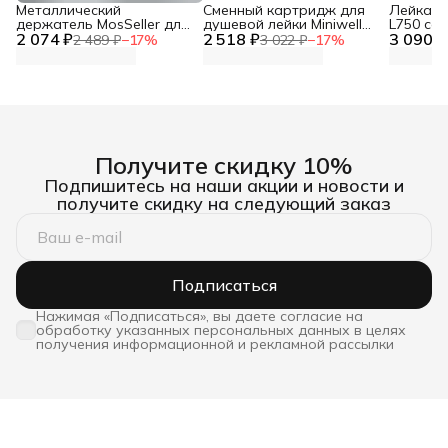
Металлический
Сменный картридж для
Лейка дл
держатель MosSeller для
душевой лейки Miniwell
L750 со
2 074 ₽
смартфона с
2 518 ₽
L750, угольный
3 090 ₽
фильтр
2 489 ₽
−
17
%
3 022 ₽
−
17
%
поддержкой MagSafe,
темно-серый
Получите скидку 10%
Подпишитесь на наши акции и новости и
получите скидку на следующий заказ
Подписаться
Нажимая «Подписаться», вы даете согласие на
обработку указанных персональных данных в целях
получения информационной и рекламной рассылки