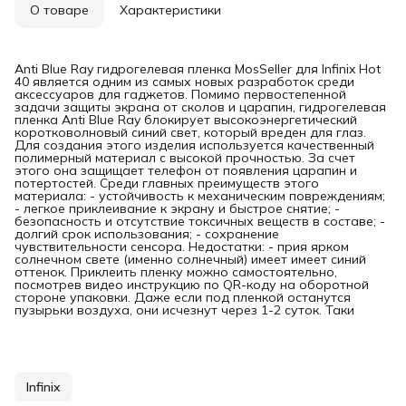
О товаре
Характеристики
Anti Blue Ray гидрогелевая пленка MosSeller для Infinix Hot
40 является одним из самых новых разработок среди
аксессуаров для гаджетов. Помимо первостепенной
задачи защиты экрана от сколов и царапин, гидрогелевая
пленка Anti Blue Ray блокирует высокоэнергетический
коротковолновый синий свет, который вреден для глаз.
Для создания этого изделия используется качественный
полимерный материал с высокой прочностью. За счет
этого она защищает телефон от появления царапин и
потертостей. Среди главных преимуществ этого
материала: - устойчивость к механическим повреждениям;
- легкое приклеивание к экрану и быстрое снятие; -
безопасность и отсутствие токсичных веществ в составе; -
долгий срок использования; - сохранение
чувствительности сенсора. Недостатки: - прия ярком
солнечном свете (именно солнечный) имеет имеет синий
оттенок. Приклеить пленку можно самостоятельно,
посмотрев видео инструкцию по QR-коду на оборотной
стороне упаковки. Даже если под пленкой останутся
пузырьки воздуха, они исчезнут через 1-2 суток. Таки
Infinix