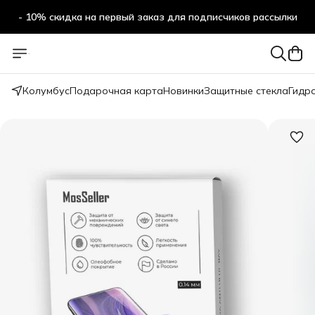
- 10% скидка на первый заказ для подписчиков рассылки
Колумбус
Подарочная карта
Новинки
Защитные стекла
Гидр