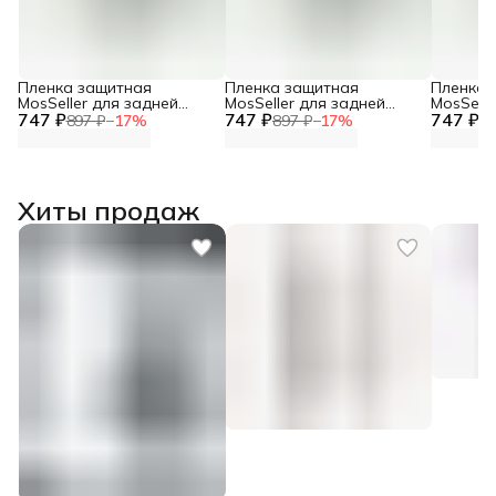
Пленка защитная
Пленка защитная
Пленка 
MosSeller для задней
MosSeller для задней
MosSelle
747 ₽
панели для Infinix Zero 30
747 ₽
панели для Infinix Note 40
747 ₽
панели д
897 ₽
−
17
%
897 ₽
−
17
%
89
5G
Pro 5G
VIP
Хиты продаж