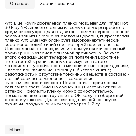
О товаре
Характеристики
Anti Blue Ray гидрогелевая пленка MosSeller для Infinix Hot
30 Play NFC является одним из самых новых разработок
среди аксессуаров для гаджетов. Помимо первостепенной
задачи защиты экрана от сколов и царапин, гидрогелевая
пленка Anti Blue Ray блокирует высокоэнергетический
коротковолновый синий свет, который вреден для глаз.
Для создания этого изделия используется качественный
полимерный материал с высокой прочностью. За счет
этого она защищает телефон от появления царапин и
потертостей. Среди главных преимуществ этого
материала: - устойчивость к механическим повреждениям;
- легкое приклеивание к экрану и быстрое снятие; -
безопасность и отсутствие токсичных веществ в составе; -
долгий срок использования; - сохранение
чувствительности сенсора. Недостатки: - прия ярком
солнечном свете (именно солнечный) имеет имеет синий
оттенок. Приклеить пленку можно самостоятельно,
посмотрев видео инструкцию по QR-коду на оборотной
стороне упаковки. Даже если под пленкой останутся
пузырьки воздуха, они исчезнут через 1-2 су
Infinix