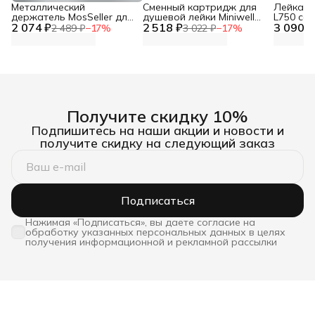
Металлический
Сменный картридж для
Лейка дл
держатель MosSeller для
душевой лейки Miniwell
L750 со
2 074 ₽
смартфона с
2 518 ₽
L750, угольный
3 090 ₽
фильтр
2 489 ₽
−
17
%
3 022 ₽
−
17
%
поддержкой MagSafe,
темно-серый
Получите скидку 10%
Подпишитесь на наши акции и новости и
получите скидку на следующий заказ
Подписаться
Нажимая «Подписаться», вы даете согласие на
обработку указанных персональных данных в целях
получения информационной и рекламной рассылки