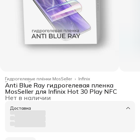
Гидрогелевые плёнки MosSeller
›
Infinix
Главная
›
Гидрогелевые плёнки
›
Anti Blue Ray гидрогелевая пленка
MosSeller для Infinix Hot 30 Play NFC
Нет в наличии
Доставка