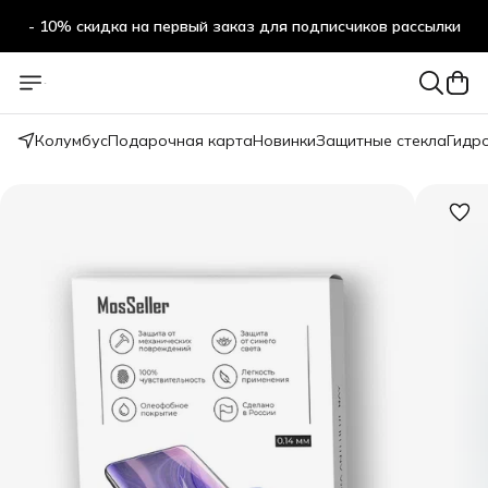
- 10% скидка на первый заказ для подписчиков рассылки
Колумбус
Подарочная карта
Новинки
Защитные стекла
Гидр