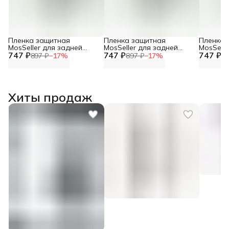
Пленка защитная
Пленка защитная
Пленка 
MosSeller для задней
MosSeller для задней
MosSelle
747 ₽
панели для Infinix Zero 30
747 ₽
панели для Infinix Note 40
747 ₽
панели д
897 ₽
−
17
%
897 ₽
−
17
%
89
5G
Pro 5G
VIP
Хиты продаж