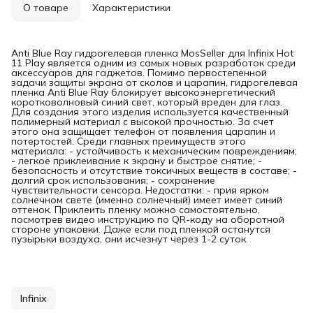
О товаре
Характеристики
Anti Blue Ray гидрогелевая пленка MosSeller для Infinix Hot
11 Play является одним из самых новых разработок среди
аксессуаров для гаджетов. Помимо первостепенной
задачи защиты экрана от сколов и царапин, гидрогелевая
пленка Anti Blue Ray блокирует высокоэнергетический
коротковолновый синий свет, который вреден для глаз.
Для создания этого изделия используется качественный
полимерный материал с высокой прочностью. За счет
этого она защищает телефон от появления царапин и
потертостей. Среди главных преимуществ этого
материала: - устойчивость к механическим повреждениям;
- легкое приклеивание к экрану и быстрое снятие; -
безопасность и отсутствие токсичных веществ в составе; -
долгий срок использования; - сохранение
чувствительности сенсора. Недостатки: - прия ярком
солнечном свете (именно солнечный) имеет имеет синий
оттенок. Приклеить пленку можно самостоятельно,
посмотрев видео инструкцию по QR-коду на оборотной
стороне упаковки. Даже если под пленкой останутся
пузырьки воздуха, они исчезнут через 1-2 суток.
Infinix