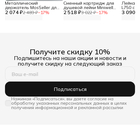
Металлический
Сменный картридж для
Лейка дл
держатель MosSeller для
душевой лейки Miniwell
L750 со
2 074 ₽
смартфона с
2 518 ₽
L750, угольный
3 090 ₽
фильтр
2 489 ₽
−
17
%
3 022 ₽
−
17
%
поддержкой MagSafe,
темно-серый
Получите скидку 10%
Подпишитесь на наши акции и новости и
получите скидку на следующий заказ
Подписаться
Нажимая «Подписаться», вы даете согласие на
обработку указанных персональных данных в целях
получения информационной и рекламной рассылки