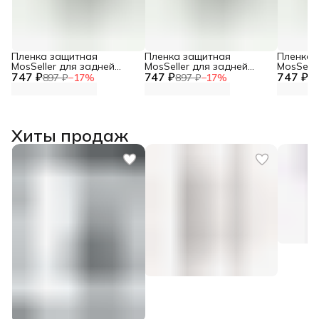
Пленка защитная
Пленка защитная
Пленка 
MosSeller для задней
MosSeller для задней
MosSelle
747 ₽
панели для Infinix Zero 30
747 ₽
панели для Infinix Note 40
747 ₽
панели д
897 ₽
−
17
%
897 ₽
−
17
%
89
5G
Pro 5G
VIP
Хиты продаж