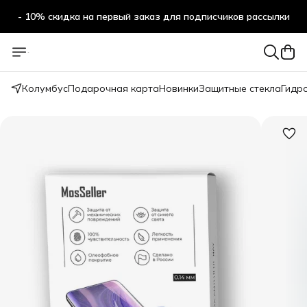
- 10% скидка на первый заказ для подписчиков рассылки
Колумбус
Подарочная карта
Новинки
Защитные стекла
Гидр