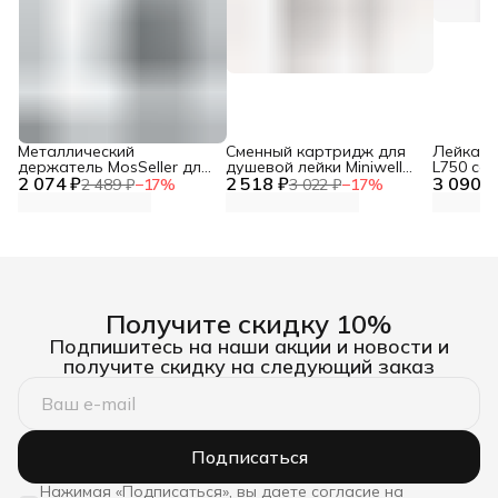
Металлический
Сменный картридж для
Лейка дл
держатель MosSeller для
душевой лейки Miniwell
L750 со
2 074 ₽
смартфона с
2 518 ₽
L750, угольный
3 090 ₽
фильтр
2 489 ₽
−
17
%
3 022 ₽
−
17
%
поддержкой MagSafe,
темно-серый
Получите скидку 10%
Подпишитесь на наши акции и новости и
получите скидку на следующий заказ
Подписаться
Нажимая «Подписаться», вы даете согласие на