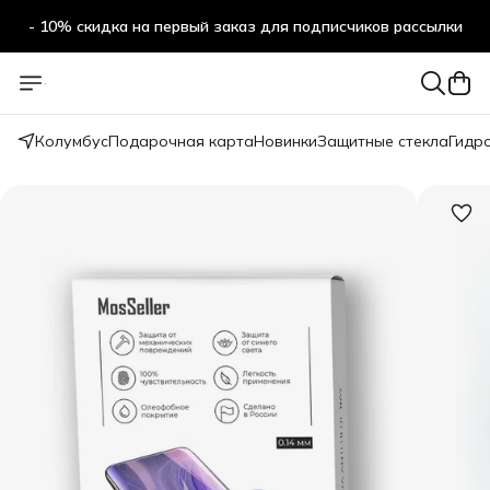
- 10% скидка на первый заказ для подписчиков рассылки
Колумбус
Подарочная карта
Новинки
Защитные стекла
Гидр