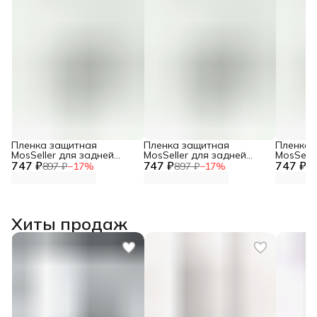
Пленка защитная
Пленка защитная
Пленка 
MosSeller для задней
MosSeller для задней
MosSelle
747 ₽
панели для Huawei Pura
747 ₽
панели для Huawei Pura
747 ₽
панели 
897 ₽
−
17
%
897 ₽
−
17
%
89
80 Ultra
80 Pro+
80 Pro
Хиты продаж