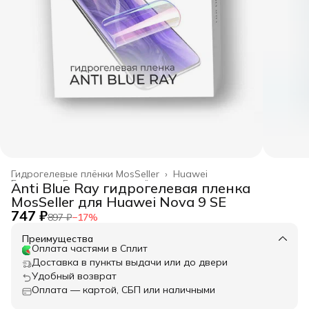
Гидрогелевые плёнки MosSeller
›
Huawei
Главная
›
Гидрогелевые плёнки
›
Anti Blue Ray гидрогелевая пленка
MosSeller для Huawei Nova 9 SE
747 ₽
897 ₽
−
17
%
Преимущества
Оплата частями в Сплит
Доставка в пункты выдачи или до двери
Удобный возврат
Оплата — картой, СБП или наличными