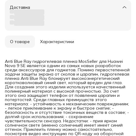
Доставка
О товаре
Характеристики
Anti Blue Ray гидрогелевая пленка MosSeller для Huawei
Nova 9 SE является одним из самых новых разработок
среди аксессуаров для гаджетов. Помимо первостепенной
задачи защиты экрана от сколов и царапин, гидрогелевая
пленка Anti Blue Ray блокирует высокоэнергетический
коротковолновый синий свет, который вреден для глаз.
Для создания этого изделия используется качественный
полимерный материал с высокой прочностью. За счет
этого она защищает телефон от появления царапин и
потертостей. Среди главных преимуществ этого
материала: - устойчивость к механическим повреждениям;
- легкое приклеивание к экрану и быстрое снятие; -
безопасность и отсутствие токсичных веществ в составе; -
долгий срок использования; - сохранение
чувствительности сенсора. Недостатки: - прия ярком
солнечном свете (именно солнечный) имеет имеет синий
оттенок. Приклеить пленку можно самостоятельно,
посмотрев видео инструкцию по QR-коду на оборотной