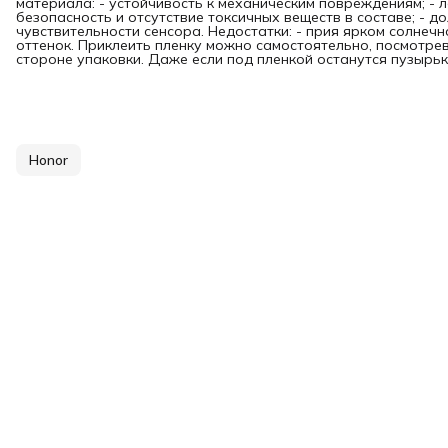
материала: - устойчивость к механическим повреждениям; - л
безопасность и отсутствие токсичных веществ в составе; - д
чувствительности сенсора. Недостатки: - прия ярком солнечн
оттенок. Приклеить пленку можно самостоятельно, посмотре
стороне упаковки. Даже если под пленкой останутся пузырьки
Honor