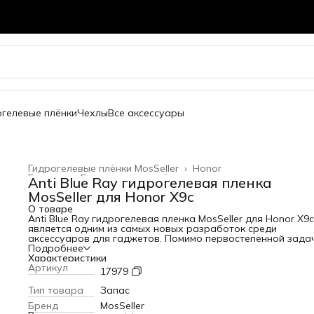
огелевые плёнки
Чехлы
Все аксессуары
Гидрогелевые плёнки MosSeller
›
Honor
Главная
›
Гидрогелевые плёнки
›
Anti Blue Ray гидрогелевая пленка
MosSeller для Honor X9c
О товаре
Anti Blue Ray гидрогелевая пленка MosSeller для Honor X9c
является одним из самых новых разработок среди
аксессуаров для гаджетов. Помимо первостепенной зада
защиты экрана от сколов и царапин, гидрогелевая пленка
Подробнее
Blue Ray блокирует высокоэнергетический коротковолно
Характеристики
синий свет, который вреден для глаз. Для создания этого
Артикул
17979
изделия используется качественный полимерный материа
высокой прочностью. За счет этого она защищает телефо
Тип товара
Запас
появления царапин и потертостей. Среди главных
Бренд
MosSeller
преимуществ этого материала: - устойчивость к механиче