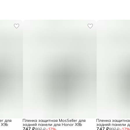
er для
Пленка защитная MosSeller для
Пленка защитная
 X9b
задней панели для Honor X8b
задней панели д
747 ₽
747 ₽
897 ₽
−
17
%
897 ₽
−
17