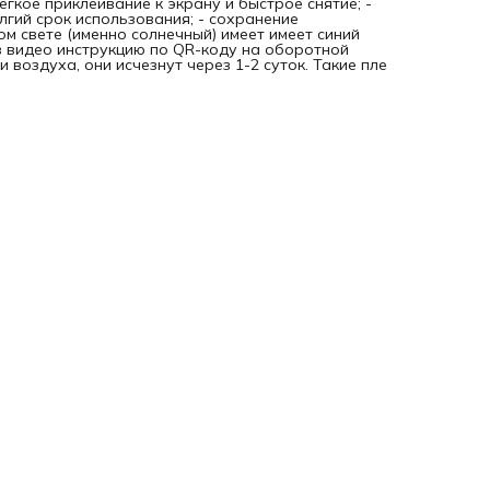
егкое приклеивание к экрану и быстрое снятие; -
олгий срок использования; - сохранение
ом свете (именно солнечный) имеет имеет синий
в видео инструкцию по QR-коду на оборотной
 воздуха, они исчезнут через 1-2 суток. Такие пле