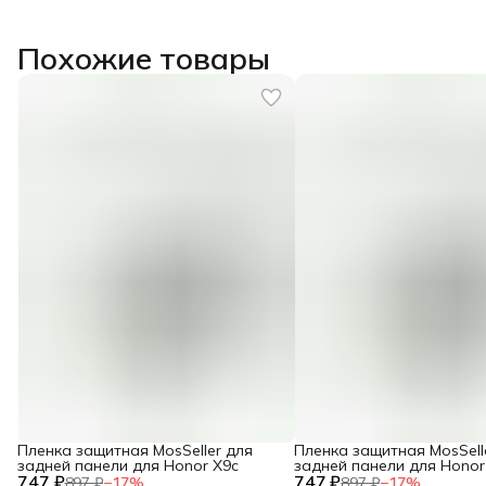
Похожие товары
Пленка защитная MosSeller для
Пленка защитная MosSell
задней панели для Honor X9c
задней панели для Honor
747 ₽
747 ₽
897 ₽
−
17
%
897 ₽
−
17
%