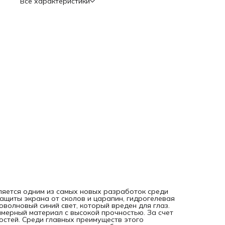
Все характеристики
повреждениям; - легкое приклеивание к экрану и быстрое
снятие; - безопасность и отсутствие токсичных веществ в
составе; - долгий срок использования; - сохранение
чувствительности сенсора. Недостатки: - прия ярком
солнечном свете (именно солнечный) имеет имеет синий
оттенок. Приклеить пленку можно самостоятельно, посмо
видео инструкцию по QR-коду на оборотной стороне
упаковки. Даже если под пленкой останутся пузырьки
воздуха, они исчезнут через 1-2 суток. Такие пле
является одним из самых новых разработок среди
ащиты экрана от сколов и царапин, гидрогелевая
оволновый синий свет, который вреден для глаз.
имерный материал с высокой прочностью. За счет
остей. Среди главных преимуществ этого