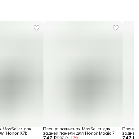
 MosSeller для
Пленка защитная MosSeller для
Пленка 
ля Honor X7b
задней панели для Honor Magic 7
задней 
747 ₽
747 ₽
%
897 ₽
−
17
%
8