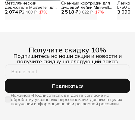
Металлический
Сменный картридж для
Лейка дл
держатель MosSeller для
душевой лейки Miniwell
L750 со
2 074 ₽
смартфона с
2 518 ₽
L750, угольный
3 090 ₽
фильтр
2 489 ₽
−
17
%
3 022 ₽
−
17
%
поддержкой MagSafe,
темно-серый
Получите скидку 10%
Подпишитесь на наши акции и новости и
получите скидку на следующий заказ
Подписаться
Нажимая «Подписаться», вы даете согласие на
обработку указанных персональных данных в целях
получения информационной и рекламной рассылки