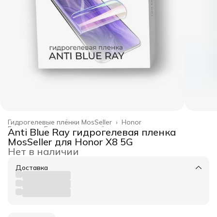
Гидрогелевые плёнки MosSeller
›
Honor
Главная
›
Гидрогелевые плёнки
›
Anti Blue Ray гидрогелевая пленка
MosSeller для Honor X8 5G
Нет в наличии
Доставка