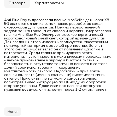
О товаре
Характеристики
Anti Blue Ray гидрогелевая пленка MosSeller для Honor X8
5G является одним из самых новых разработок среди
аксессуаров для гаджетов. Помимо первостепенной
задачи защиты экрана от сколов и царапин, гидрогелевая
пленка Anti Blue Ray блокирует высокоэнергетический
коротковолновый синий свет, который вреден для глаз.
Для создания этого изделия используется качественный
полимерный материал с высокой прочностью. За счет
этого она защищает телефон от появления царапин и
потертостей. Среди главных преимуществ этого
материала: - устойчивость к механическим повреждениям;
- легкое приклеивание к экрану и быстрое снятие; -
безопасность и отсутствие токсичных веществ в составе; -
долгий срок использования; - сохранение
чувствительности сенсора. Недостатки: - прия ярком
солнечном свете (именно солнечный) имеет имеет синий
оттенок. Приклеить пленку можно самостоятельно,
посмотрев видео инструкцию по QR-коду на оборотной
стороне упаковки. Даже если под пленкой останутся
пузырьки воздуха, они исчезнут через 1-2 суток. Такие п
Honor