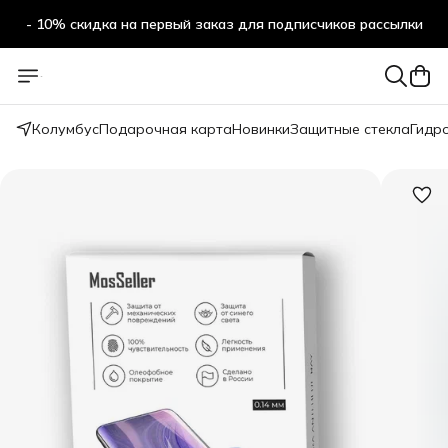
- 10% скидка на первый заказ для подписчиков рассылки
Колумбус
Подарочная карта
Новинки
Защитные стекла
Гидр