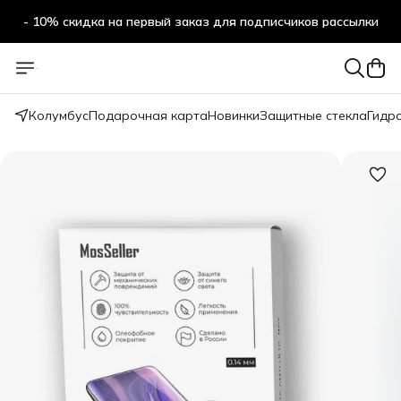
- 10% скидка на первый заказ для подписчиков рассылки
Колумбус
Подарочная карта
Новинки
Защитные стекла
Гидр