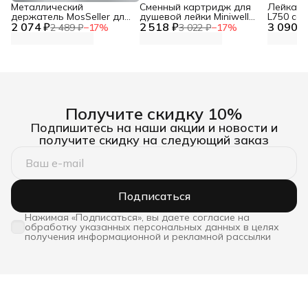
Металлический
Сменный картридж для
Лейка дл
держатель MosSeller для
душевой лейки Miniwell
L750 со
2 074 ₽
смартфона с
2 518 ₽
L750, угольный
3 090 ₽
фильтр
2 489 ₽
−
17
%
3 022 ₽
−
17
%
поддержкой MagSafe,
темно-серый
Получите скидку 10%
Подпишитесь на наши акции и новости и
получите скидку на следующий заказ
Подписаться
Нажимая «Подписаться», вы даете согласие на
обработку указанных персональных данных в целях
получения информационной и рекламной рассылки