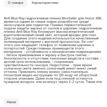
О товаре
Характеристики
Anti Blue Ray гидрогелевая пленка MosSeller для Honor X6b
является одним из самых новых разработок среди
аксессуаров для гаджетов. Помимо первостепенной
задачи защиты экрана от сколов и царапин, гидрогелевая
пленка Anti Blue Ray блокирует высокоэнергетический
коротковолновый синий свет, который вреден для глаз.
Для создания этого изделия используется качественный
полимерный материал с высокой прочностью. За счет
этого она защищает телефон от появления царапин и
потертостей. Среди главных преимуществ этого
материала: - устойчивость к механическим повреждениям;
- легкое приклеивание к экрану и быстрое снятие; -
безопасность и отсутствие токсичных веществ в составе; -
долгий срок использования; - сохранение
чувствительности сенсора. Недостатки: - прия ярком
солнечном свете (именно солнечный) имеет имеет синий
оттенок. Приклеить пленку можно самостоятельно,
посмотрев видео инструкцию по QR-коду на оборотной
стороне упаковки. Даже если под пленкой останутся
пузырьки воздуха, они исчезнут через 1-2 суток. Такие пле
Honor