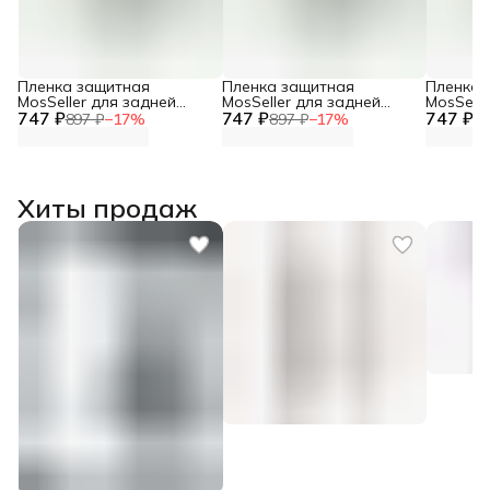
Пленка защитная
Пленка защитная
Пленка 
MosSeller для задней
MosSeller для задней
MosSelle
747 ₽
панели для Honor X9c
747 ₽
панели для Honor X9b
747 ₽
панели 
897 ₽
−
17
%
897 ₽
−
17
%
89
Хиты продаж