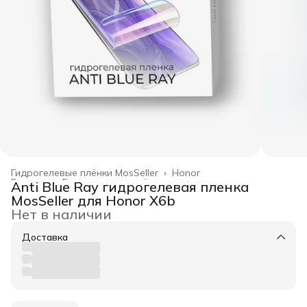
Гидрогелевые плёнки MosSeller
›
Honor
Главная
›
Гидрогелевые плёнки
›
Anti Blue Ray гидрогелевая пленка
MosSeller для Honor X6b
Нет в наличии
Доставка