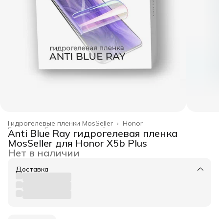
Гидрогелевые плёнки MosSeller
›
Honor
Главная
›
Гидрогелевые плёнки
›
Anti Blue Ray гидрогелевая пленка
MosSeller для Honor X5b Plus
Нет в наличии
Доставка