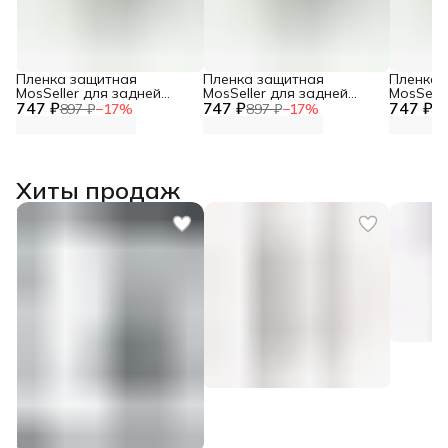
Пленка защитная
Пленка защитная
Пленка 
MosSeller для задней
MosSeller для задней
MosSelle
747 ₽
панели для Honor X9c
747 ₽
панели для Honor X9b
747 ₽
панели 
897 ₽
−
17
%
897 ₽
−
17
%
89
Хиты продаж