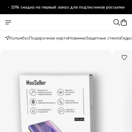
- 10% скидка на первый заказ для подписчиков рассылки
Колумбус
Подарочная карта
Новинки
Защитные стекла
Гидр