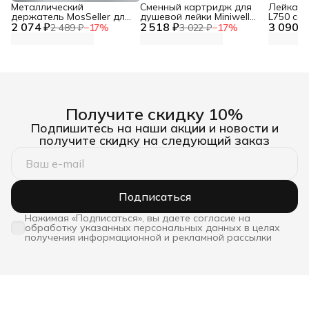
Металлический
Сменный картридж для
Лейка дл
держатель MosSeller для
душевой лейки Miniwell
L750 со
2 074 ₽
смартфона с
2 518 ₽
L750, угольный
3 090 ₽
фильтр
2 489 ₽
−
17
%
3 022 ₽
−
17
%
поддержкой MagSafe,
темно-серый
Получите скидку 10%
Подпишитесь на наши акции и новости и
получите скидку на следующий заказ
Подписаться
Нажимая «Подписаться», вы даете согласие на
обработку указанных персональных данных в целях
получения информационной и рекламной рассылки