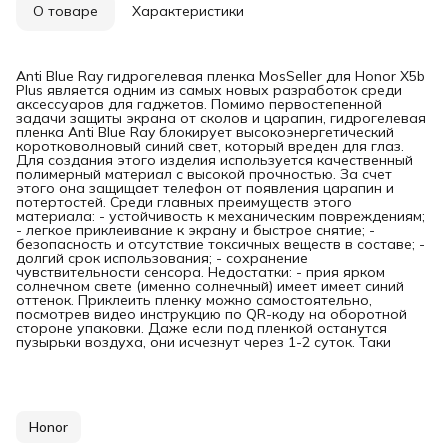
О товаре
Характеристики
Anti Blue Ray гидрогелевая пленка MosSeller для Honor X5b
Plus является одним из самых новых разработок среди
аксессуаров для гаджетов. Помимо первостепенной
задачи защиты экрана от сколов и царапин, гидрогелевая
пленка Anti Blue Ray блокирует высокоэнергетический
коротковолновый синий свет, который вреден для глаз.
Для создания этого изделия используется качественный
полимерный материал с высокой прочностью. За счет
этого она защищает телефон от появления царапин и
потертостей. Среди главных преимуществ этого
материала: - устойчивость к механическим повреждениям;
- легкое приклеивание к экрану и быстрое снятие; -
безопасность и отсутствие токсичных веществ в составе; -
долгий срок использования; - сохранение
чувствительности сенсора. Недостатки: - прия ярком
солнечном свете (именно солнечный) имеет имеет синий
оттенок. Приклеить пленку можно самостоятельно,
посмотрев видео инструкцию по QR-коду на оборотной
стороне упаковки. Даже если под пленкой останутся
пузырьки воздуха, они исчезнут через 1-2 суток. Таки
Honor