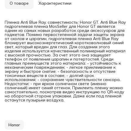
О товаре
Характеристики
Пленка Anti Blue Ray, совместимость: Honor GT. Anti Blue Ray
гидрогелевая пленка MosSeller для Honor GT является
одним из самых новых разработок среди аксессуаров для
гаджетов. Помимо первостепенной задачи защиты экрана
от сколов и царапин, гидрогелевая пленка Anti Blue Ray
блокирует высокоэнергетический коротковолновый синий
свет, который вреден для глаз. Для создания этого
изделия используется качественный полимерный материал
с высокой прочностью. За счет этого она защищает
телефон от появления царапин и потертостей. Среди
главных преимуществ этого материала: - устойчивость к
механическим повреждениям; - легкое приклеивание к
экрану и быстрое снятие; - безопасность и отсутствие
токсичных веществ в составе; - долгий срок
использования; - сохранение чувствительности сенсора.
Недостатки: - при ярком солнечном свете (именно
солнечный) имеет синий оттенок. Приклеить пленку можно
самостоятельно, посмотрев видео инструкцию по QR-коду
на оборотной стороне упаковки. Даже если под пленкой
останутся пузырьки воздуха,
Honor