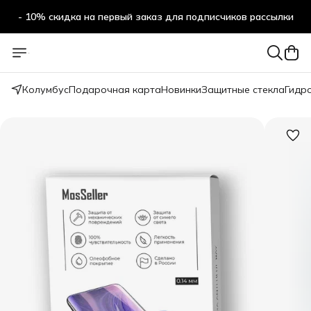
- 10% скидка на первый заказ для подписчиков рассылки
Колумбус
Подарочная карта
Новинки
Защитные стекла
Гидр