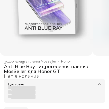
Гидрогелевые плёнки MosSeller
›
Honor
Главная
›
Гидрогелевые плёнки
›
Anti Blue Ray гидрогелевая пленка
MosSeller для Honor GT
Нет в наличии
Доставка