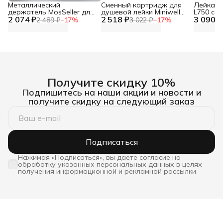
Металлический
Сменный картридж для
Лейка дл
держатель MosSeller для
душевой лейки Miniwell
L750 со
2 074 ₽
смартфона с
2 518 ₽
L750, угольный
3 090 ₽
фильтр
2 489 ₽
−
17
%
3 022 ₽
−
17
%
поддержкой MagSafe,
темно-серый
Получите скидку 10%
Подпишитесь на наши акции и новости и
получите скидку на следующий заказ
Подписаться
Нажимая «Подписаться», вы даете согласие на
обработку указанных персональных данных в целях
получения информационной и рекламной рассылки