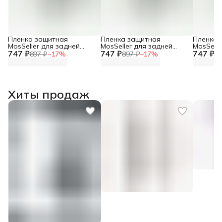
Пленка защитная
Пленка защитная
Пленка 
MosSeller для задней
MosSeller для задней
MosSelle
747 ₽
панели для Honor X9c
747 ₽
панели для Honor X9b
747 ₽
панели 
897 ₽
−
17
%
897 ₽
−
17
%
89
Хиты продаж