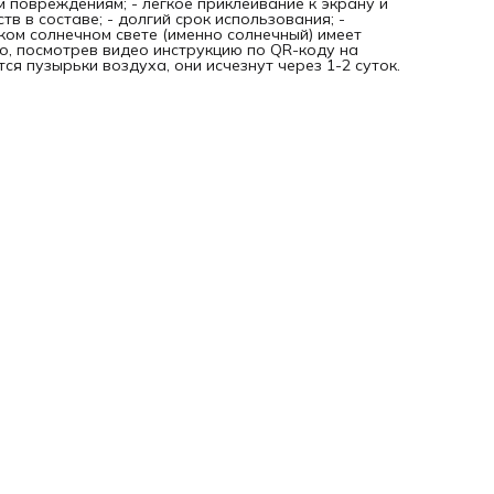
м повреждениям; - легкое приклеивание к экрану и
тв в составе; - долгий срок использования; -
рком солнечном свете (именно солнечный) имеет
о, посмотрев видео инструкцию по QR-коду на
я пузырьки воздуха, они исчезнут через 1-2 суток.