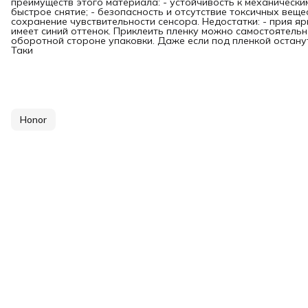
преимуществ этого материала: - устойчивость к механически
быстрое снятие; - безопасность и отсутствие токсичных вещес
сохранение чувствительности сенсора. Недостатки: - прия я
имеет синий оттенок. Приклеить пленку можно самостоятельн
оборотной стороне упаковки. Даже если под пленкой останутс
Таки
Honor