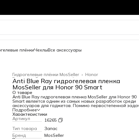
огелевые плёнки
Чехлы
Все аксессуары
Гидрогелевые плёнки MosSeller
›
Honor
Главная
›
Гидрогелевые плёнки
›
Anti Blue Ray гидрогелевая пленка
MosSeller для Honor 90 Smart
О товаре
Anti Blue Ray гидрогелевая пленка MosSeller для Honor 90
Smart является одним из самых новых разработок среди
аксессуаров для гаджетов. Помимо первостепенной зада
защиты экрана от сколов и царапин, гидрогелевая пленка
Подробнее
Blue Ray блокирует высокоэнергетический коротковолно
Характеристики
синий свет, который вреден для глаз. Для создания этого
Артикул
16265
изделия используется качественный полимерный материа
высокой прочностью. За счет этого она защищает телефо
Тип товара
Запас
появления царапин и потертостей. Среди главных
Бренд
MosSeller
преимуществ этого материала: - устойчивость к механиче