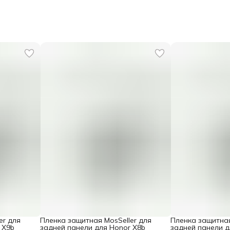
er для
Пленка защитная MosSeller для
Пленка защитная
 X9b
задней панели для Honor X8b
задней панели д