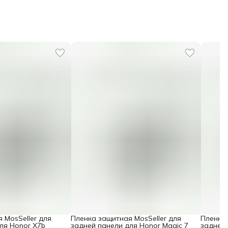
 MosSeller для
Пленка защитная MosSeller для
Пленка 
ля Honor X7b
задней панели для Honor Magic 7
задней 