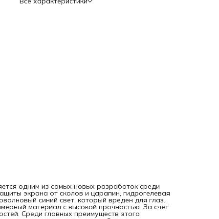
Все характеристики
повреждениям; - легкое приклеивание к экрану и быстрое
снятие; - безопасность и отсутствие токсичных веществ в
составе; - долгий срок использования; - сохранение
чувствительности сенсора. Недостатки: - прия ярком
солнечном свете (именно солнечный) имеет имеет синий
оттенок. Приклеить пленку можно самостоятельно, посмо
видео инструкцию по QR-коду на оборотной стороне
упаковки. Даже если под пленкой останутся пузырьки
воздуха, они исчезнут через 1-2 суток. Такие плен
вляется одним из самых новых разработок среди
ащиты экрана от сколов и царапин, гидрогелевая
оволновый синий свет, который вреден для глаз.
имерный материал с высокой прочностью. За счет
остей. Среди главных преимуществ этого