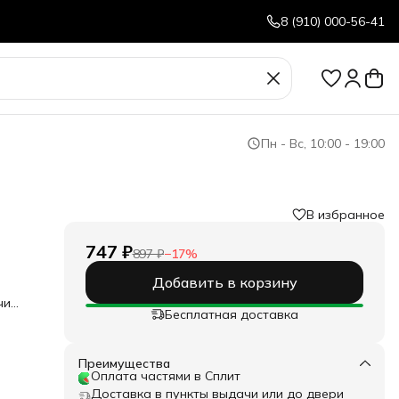
8 (910) 000-56-41
Пн - Вс, 10:00 - 19:00
В избранное
747 ₽
897 ₽
−
17
%
Добавить в корзину
чи
Бесплатная доставка
 Anti
вый
л с
Преимущества
н от
Оплата частями в Сплит
ским
Доставка в пункты выдачи или до двери