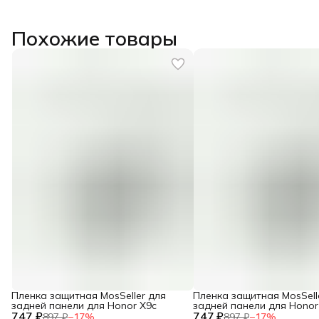
Похожие товары
Пленка защитная MosSeller для
Пленка защитная MosSell
задней панели для Honor X9c
задней панели для Honor
747 ₽
747 ₽
897 ₽
−
17
%
897 ₽
−
17
%