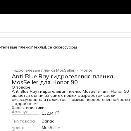
огелевые плёнки
Чехлы
Все аксессуары
Гидрогелевые плёнки MosSeller
›
Honor
Главная
›
Гидрогелевые плёнки
›
Anti Blue Ray гидрогелевая пленка
MosSeller для Honor 90
О товаре
Anti Blue Ray гидрогелевая пленка MosSeller для Honor 90
является одним из самых новых разработок среди
аксессуаров для гаджетов. Помимо первостепенной зада
защиты экрана от сколов и царапин, гидрогелевая пленка
Подробнее
Blue Ray блокирует высокоэнергетический коротковолно
Характеристики
синий свет, который вреден для глаз. Для создания этого
Артикул
13234
изделия используется качественный полимерный материа
высокой прочностью. За счет этого она защищает телефо
Тип товара
Запас
появления царапин и потертостей. Среди главных
Бренд
MosSeller
преимуществ этого материала: - устойчивость к механиче