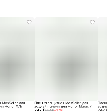
 MosSeller для
Пленка защитная MosSeller для
Пленка 
ля Honor X7b
задней панели для Honor Magic 7
задней 
747 ₽
747 ₽
%
897 ₽
−
17
%
8