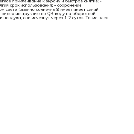
егкое приклеивание к экрану и быстрое снятие; -
олгий срок использования; - сохранение
ом свете (именно солнечный) имеет имеет синий
в видео инструкцию по QR-коду на оборотной
 воздуха, они исчезнут через 1-2 суток. Такие плен