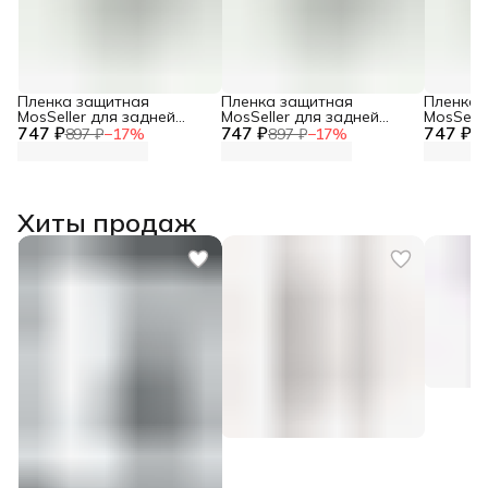
Пленка защитная
Пленка защитная
Пленка 
MosSeller для задней
MosSeller для задней
MosSelle
747 ₽
панели для Honor X9c
747 ₽
панели для Honor X9b
747 ₽
панели 
897 ₽
−
17
%
897 ₽
−
17
%
89
Хиты продаж