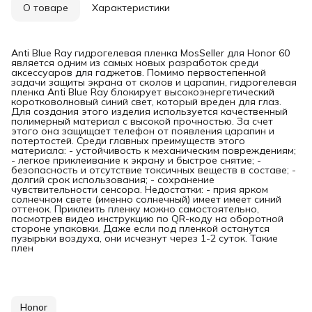
О товаре
Характеристики
Anti Blue Ray гидрогелевая пленка MosSeller для Honor 60
является одним из самых новых разработок среди
аксессуаров для гаджетов. Помимо первостепенной
задачи защиты экрана от сколов и царапин, гидрогелевая
пленка Anti Blue Ray блокирует высокоэнергетический
коротковолновый синий свет, который вреден для глаз.
Для создания этого изделия используется качественный
полимерный материал с высокой прочностью. За счет
этого она защищает телефон от появления царапин и
потертостей. Среди главных преимуществ этого
материала: - устойчивость к механическим повреждениям;
- легкое приклеивание к экрану и быстрое снятие; -
безопасность и отсутствие токсичных веществ в составе; -
долгий срок использования; - сохранение
чувствительности сенсора. Недостатки: - прия ярком
солнечном свете (именно солнечный) имеет имеет синий
оттенок. Приклеить пленку можно самостоятельно,
посмотрев видео инструкцию по QR-коду на оборотной
стороне упаковки. Даже если под пленкой останутся
пузырьки воздуха, они исчезнут через 1-2 суток. Такие
плен
Honor