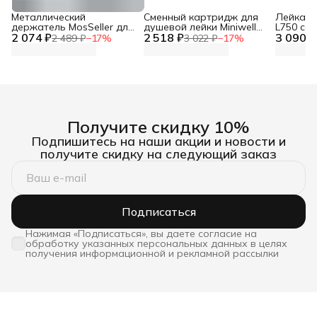
Металлический
Сменный картридж для
Лейка дл
держатель MosSeller для
душевой лейки Miniwell
L750 со
2 074 ₽
смартфона с
2 518 ₽
L750, угольный
3 090 ₽
фильтр
2 489 ₽
−
17
%
3 022 ₽
−
17
%
поддержкой MagSafe,
темно-серый
Получите скидку 10%
Подпишитесь на наши акции и новости и
получите скидку на следующий заказ
Подписаться
Нажимая «Подписаться», вы даете согласие на
обработку указанных персональных данных в целях
получения информационной и рекламной рассылки