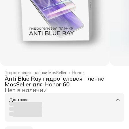
Гидрогелевые плёнки MosSeller
›
Honor
Главная
›
Гидрогелевые плёнки
›
Anti Blue Ray гидрогелевая пленка
MosSeller для Honor 60
Нет в наличии
Доставка