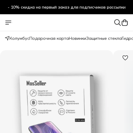
- 10% скидка на первый заказ для подписчиков рассылки
Колумбус
Подарочная карта
Новинки
Защитные стекла
Гидр