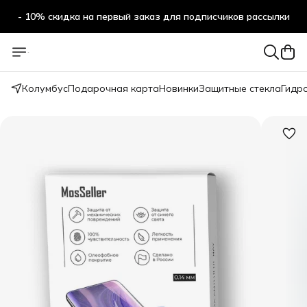
- 10% скидка на первый заказ для подписчиков рассылки
Колумбус
Подарочная карта
Новинки
Защитные стекла
Гидр