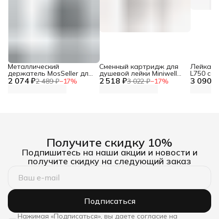
Металлический
Сменный картридж для
Лейка дл
держатель MosSeller для
душевой лейки Miniwell
L750 со
2 074 ₽
смартфона с
2 518 ₽
L750, угольный
3 090 ₽
фильтр
2 489 ₽
−
17
%
3 022 ₽
−
17
%
поддержкой MagSafe,
темно-серый
Получите скидку 10%
Подпишитесь на наши акции и новости и
получите скидку на следующий заказ
Подписаться
Нажимая «Подписаться», вы даете согласие на