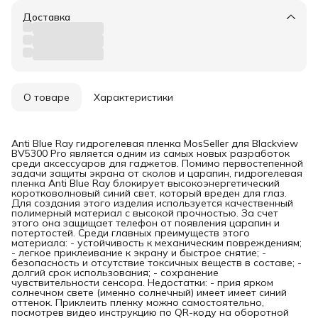
Доставка
О товаре
Характеристики
Anti Blue Ray гидрогелевая пленка MosSeller для Blackview
BV5300 Pro является одним из самых новых разработок
среди аксессуаров для гаджетов. Помимо первостепенной
задачи защиты экрана от сколов и царапин, гидрогелевая
пленка Anti Blue Ray блокирует высокоэнергетический
коротковолновый синий свет, который вреден для глаз.
Для создания этого изделия используется качественный
полимерный материал с высокой прочностью. За счет
этого она защищает телефон от появления царапин и
потертостей. Среди главных преимуществ этого
материала: - устойчивость к механическим повреждениям;
- легкое приклеивание к экрану и быстрое снятие; -
безопасность и отсутствие токсичных веществ в составе; -
долгий срок использования; - сохранение
чувствительности сенсора. Недостатки: - прия ярком
солнечном свете (именно солнечный) имеет имеет синий
оттенок. Приклеить пленку можно самостоятельно,
посмотрев видео инструкцию по QR-коду на оборотной