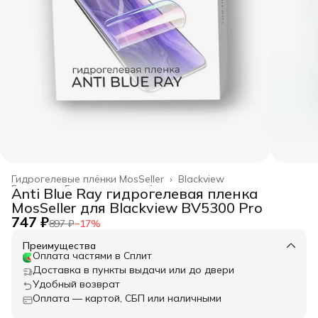
Гидрогелевые плёнки MosSeller
›
Blackview
Главная
›
Гидрогелевые плёнки
›
Anti Blue Ray гидрогелевая пленка
MosSeller для Blackview BV5300 Pro
747 ₽
897 ₽
−
17
%
Преимущества
Оплата частями в Сплит
Доставка в пункты выдачи или до двери
Удобный возврат
Оплата — картой, СБП или наличными