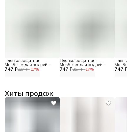
Пленка защитная
Пленка защитная
Пленка 
MosSeller для задней
MosSeller для задней
MosSelle
747 ₽
панели для Blackview
747 ₽
панели для Blackview
747 ₽
панели д
897 ₽
−
17
%
897 ₽
−
17
%
89
Wave 8
Shark 9 5G
Shark 9
Хиты продаж