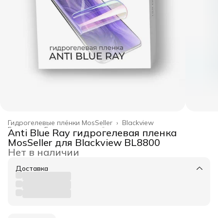
Гидрогелевые плёнки MosSeller
›
Blackview
Главная
›
Гидрогелевые плёнки
›
Anti Blue Ray гидрогелевая пленка
MosSeller для Blackview BL8800
Нет в наличии
Доставка