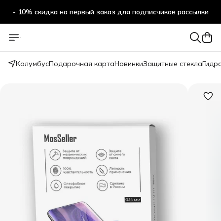
- 10% скидка на первый заказ для подписчиков рассылки
Колумбус
Подарочная карта
Новинки
Защитные стекла
Гидр