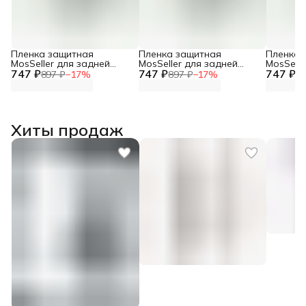
Пленка защитная
Пленка защитная
Пленка 
MosSeller для задней
MosSeller для задней
MosSelle
747 ₽
панели для Blackview
747 ₽
панели для Blackview
747 ₽
панели д
897 ₽
−
17
%
897 ₽
−
17
%
89
Wave 8
Shark 9 5G
Shark 9
Хиты продаж