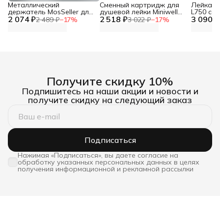
Металлический
Сменный картридж для
Лейка дл
держатель MosSeller для
душевой лейки Miniwell
L750 со
2 074 ₽
смартфона с
2 518 ₽
L750, угольный
3 090 ₽
фильтр
2 489 ₽
−
17
%
3 022 ₽
−
17
%
поддержкой MagSafe,
темно-серый
Получите скидку 10%
Подпишитесь на наши акции и новости и
получите скидку на следующий заказ
Подписаться
Нажимая «Подписаться», вы даете согласие на
обработку указанных персональных данных в целях
получения информационной и рекламной рассылки