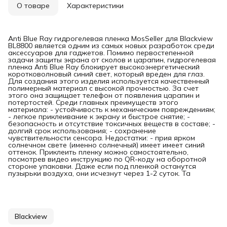
О товаре
Характеристики
Anti Blue Ray гидрогелевая пленка MosSeller для Blackview
BL8800 является одним из самых новых разработок среди
аксессуаров для гаджетов. Помимо первостепенной
задачи защиты экрана от сколов и царапин, гидрогелевая
пленка Anti Blue Ray блокирует высокоэнергетический
коротковолновый синий свет, который вреден для глаз.
Для создания этого изделия используется качественный
полимерный материал с высокой прочностью. За счет
этого она защищает телефон от появления царапин и
потертостей. Среди главных преимуществ этого
материала: - устойчивость к механическим повреждениям;
- легкое приклеивание к экрану и быстрое снятие; -
безопасность и отсутствие токсичных веществ в составе; -
долгий срок использования; - сохранение
чувствительности сенсора. Недостатки: - прия ярком
солнечном свете (именно солнечный) имеет имеет синий
оттенок. Приклеить пленку можно самостоятельно,
посмотрев видео инструкцию по QR-коду на оборотной
стороне упаковки. Даже если под пленкой останутся
пузырьки воздуха, они исчезнут через 1-2 суток. Та
Blackview