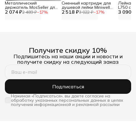
Металлический
Сменный картридж для
Лейка дл
держатель MosSeller для
душевой лейки Miniwell
L750 со
2 074 ₽
смартфона с
2 518 ₽
L750, угольный
3 090 ₽
фильтр
2 489 ₽
−
17
%
3 022 ₽
−
17
%
поддержкой MagSafe,
темно-серый
Получите скидку 10%
Подпишитесь на наши акции и новости и
получите скидку на следующий заказ
Подписаться
Нажимая «Подписаться», вы даете согласие на
обработку указанных персональных данных в целях
получения информационной и рекламной рассылки