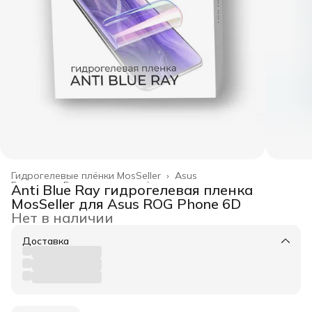
Гидрогелевые плёнки MosSeller
›
Asus
Главная
›
Гидрогелевые плёнки
›
Anti Blue Ray гидрогелевая пленка
MosSeller для Asus ROG Phone 6D
Нет в наличии
Доставка