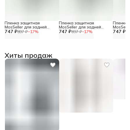
Пленка защитная
Пленка защитная
Пленка 
MosSeller для задней
MosSeller для задней
MosSelle
747 ₽
панели для Asus Zenfone
747 ₽
панели для ASUS
747 ₽
панели 
897 ₽
−
17
%
897 ₽
−
17
%
89
9
ZenFone 12 Ultra
11 Ultra
Хиты продаж