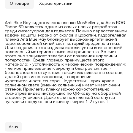
О товаре
Характеристики
Anti Blue Ray гидрогелевая пленка MosSeller для Asus ROG
Phone 6D является одним из самых новых разработок
среди аксессуаров для гаджетов. Помимо первостепенной
задачи защиты экрана от сколов и царапин, гидрогелевая
пленка Anti Blue Ray блокирует высокоэнергетический
коротковолновый синий свет, который вреден для глаз.
Для создания этого изделия используется качественный
полимерный материал с высокой прочностью. За счет
этого она защищает телефон от появления царапин и
потертостей. Среди главных преимуществ этого
материала: - устойчивость к механическим повреждениям;
- легкое приклеивание к экрану и быстрое снятие; -
безопасность и отсутствие токсичных веществ в составе; -
долгий срок использования; - сохранение
чувствительности сенсора. Недостатки: - прия ярком
солнечном свете (именно солнечный) имеет имеет синий
оттенок. Приклеить пленку можно самостоятельно,
посмотрев видео инструкцию по QR-коду на оборотной
стороне упаковки. Даже если под пленкой останутся
пузырьки воздуха, они исчезнут через 1-2 суток. Т
Asus