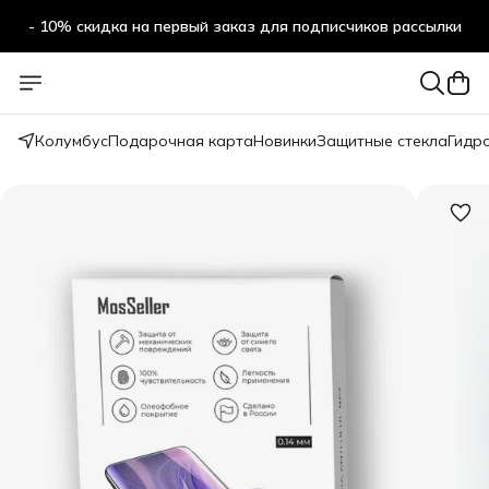
- 10% скидка на первый заказ для подписчиков рассылки
Колумбус
Подарочная карта
Новинки
Защитные стекла
Гидр