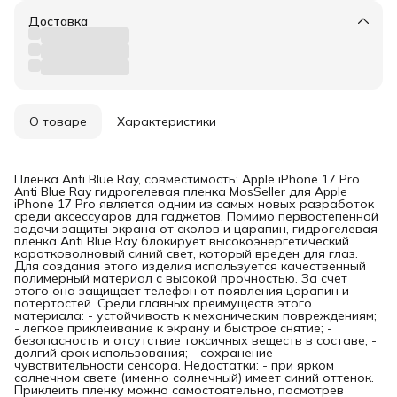
Доставка
О товаре
Характеристики
Пленка Anti Blue Ray, совместимость: Apple iPhone 17 Pro.
Anti Blue Ray гидрогелевая пленка MosSeller для Apple
iPhone 17 Pro является одним из самых новых разработок
среди аксессуаров для гаджетов. Помимо первостепенной
задачи защиты экрана от сколов и царапин, гидрогелевая
пленка Anti Blue Ray блокирует высокоэнергетический
коротковолновый синий свет, который вреден для глаз.
Для создания этого изделия используется качественный
полимерный материал с высокой прочностью. За счет
этого она защищает телефон от появления царапин и
потертостей. Среди главных преимуществ этого
материала: - устойчивость к механическим повреждениям;
- легкое приклеивание к экрану и быстрое снятие; -
безопасность и отсутствие токсичных веществ в составе; -
долгий срок использования; - сохранение
чувствительности сенсора. Недостатки: - при ярком
солнечном свете (именно солнечный) имеет синий оттенок.
Приклеить пленку можно самостоятельно, посмотрев