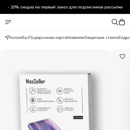
- 10% скидка на первый заказ для подписчиков рассылки
Колумбус
Подарочная карта
Новинки
Защитные стекла
Гидр