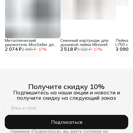
Металлический
Сменный картридж для
Лейка дл
держатель MosSeller для
душевой лейки Miniwell
L750 со
2 074 ₽
смартфона с
2 518 ₽
L750, угольный
3 090 ₽
фильтр
2 489 ₽
−
17
%
3 022 ₽
−
17
%
поддержкой MagSafe,
темно-серый
Получите скидку 10%
Подпишитесь на наши акции и новости и
получите скидку на следующий заказ
Подписаться
Нажимая «Подписаться», вы даете согласие на