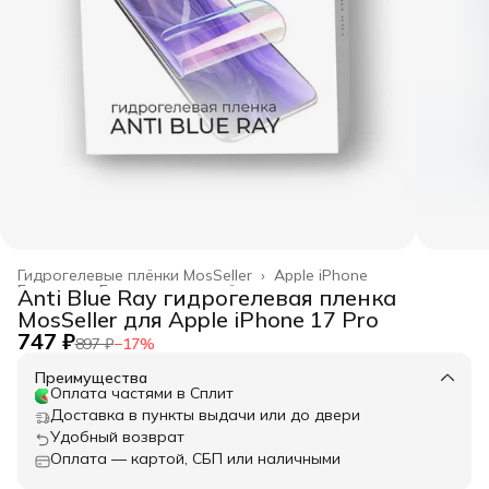
Гидрогелевые плёнки MosSeller
›
Apple iPhone
Главная
›
Гидрогелевые плёнки
›
Anti Blue Ray гидрогелевая пленка
MosSeller для Apple iPhone 17 Pro
747 ₽
897 ₽
−
17
%
Преимущества
Оплата частями в Сплит
Доставка в пункты выдачи или до двери
Удобный возврат
Оплата — картой, СБП или наличными