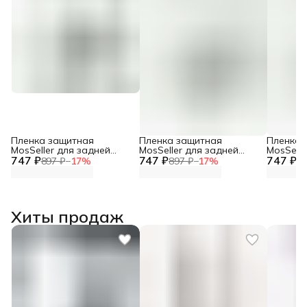
Пленка защитная
Пленка защитная
Пленка 
MosSeller для задней
MosSeller для задней
MosSelle
747 ₽
панели для Xiaomi 15
747 ₽
панели для Apple iPhone
747 ₽
панели д
897 ₽
−
17
%
897 ₽
−
17
%
89
8 Plus
17 Pro 
Хиты продаж