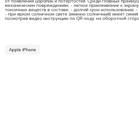
от появления царапин и потертостей. Среди главных преимущ
механическим повреждениям; - легкое приклеивание к экрану 
токсичных веществ в составе; - долгий срок использования; 
- при ярком солнечном свете (именно солнечный) имеет синий
посмотрев видео инструкцию по QR-коду на оборотной сторо
Apple iPhone