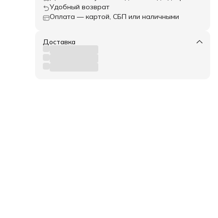
ским
Удобный возврат
Оплата — картой, СБП или наличными
ечном
Доставка
цию
од