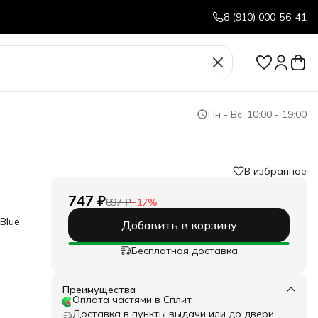
8 (910) 000-56-41
Пн - Вс, 10:00 - 19:00
В избранное
747 ₽
897 ₽
−
17
%
 Blue
Добавить в корзину
Бесплатная доставка
чи
 Anti
вый
Преимущества
л с
Оплата частями в Сплит
н от
Доставка в пункты выдачи или до двери