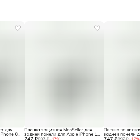
er для
Пленка защитная MosSeller для
Пленка защитная
iPhone 8
задней панели для Apple iPhone 17
задней панели д
747 ₽
Pro Max
747 ₽
Pro
897 ₽
−
17
%
897 ₽
−
17