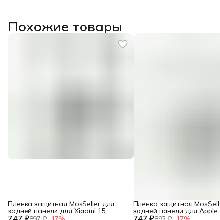
Похожие товары
Пленка защитная MosSeller для
Пленка защитная MosSell
задней панели для Xiaomi 15
задней панели для Apple 
747 ₽
747 ₽
Plus
897 ₽
−
17
%
897 ₽
−
17
%