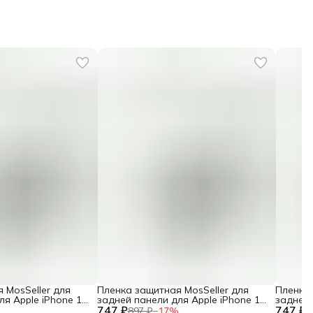
 MosSeller для
Пленка защитная MosSeller для
Пленка 
ля Apple iPhone 17
задней панели для Apple iPhone 17
задней 
747 ₽
Air
747 ₽
%
897 ₽
−
17
%
8