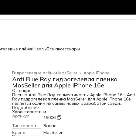
огелевые плёнки
Чехлы
Все аксессуары
Гидрогелевые плёнки MosSeller
›
Apple iPhone
Главная
›
Гидрогелевые плёнки
›
Anti Blue Ray гидрогелевая пленка
MosSeller для Apple iPhone 16e
О товаре
Пленка Anti Blue Ray, совместимость: Apple iPhone 16e. Anti
Ray гидрогелевая пленка MosSeller для Apple iPhone 16e
является одним из самых новых разработок среди
аксессуаров для гаджетов. Помимо первостепенной зада
Подробнее
защиты экрана от сколов и царапин, гидрогелевая пленка
Характеристики
Blue Ray блокирует высокоэнергетический коротковолно
Артикул
19006
синий свет, который вреден для глаз. Для создания этого
изделия используется качественный полимерный материа
Тип товара
Запас
высокой прочностью. За счет этого она защищает телефо
Бренд
MosSeller
появления царапин и потертостей. Среди главных