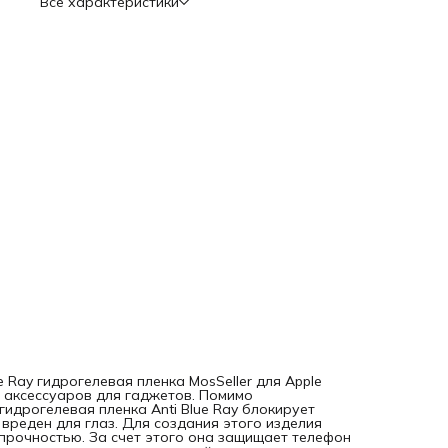
Все характеристики
преимуществ этого материала: - устойчивость к механиче
повреждениям; - легкое приклеивание к экрану и быстрое
снятие; - безопасность и отсутствие токсичных веществ в
составе; - долгий срок использования; - сохранение
чувствительности сенсора. Недостатки: - при ярком солн
свете (именно солнечный) имеет синий оттенок. Приклеить
пленку можно самостоятельно, посмотрев видео инструк
по QR-коду на оборотной стороне упаковки. Даже если п
пленкой останутся пу
lue Ray гидрогелевая пленка MosSeller для Apple
и аксессуаров для гаджетов. Помимо
гидрогелевая пленка Anti Blue Ray блокирует
вреден для глаз. Для создания этого изделия
прочностью. За счет этого она защищает телефон