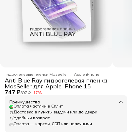
Гидрогелевые плёнки MosSeller
›
Apple iPhone
Главная
›
Гидрогелевые плёнки
›
Anti Blue Ray гидрогелевая пленка
MosSeller для Apple iPhone 15
747 ₽
897 ₽
−
17
%
Преимущества
Оплата частями в Сплит
Доставка в пункты выдачи или до двери
Удобный возврат
Оплата — картой, СБП или наличными