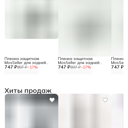
Пленка защитная
Пленка защитная
Пленка 
MosSeller для задней
MosSeller для задней
MosSelle
747 ₽
панели для Xiaomi 15
747 ₽
панели для Apple iPhone
747 ₽
панели д
897 ₽
−
17
%
897 ₽
−
17
%
89
8 Plus
17 Pro 
Хиты продаж