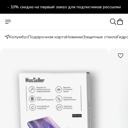
- 10% скидка на первый заказ для подписчиков рассылки
Колумбус
Подарочная карта
Новинки
Защитные стекла
Гидр