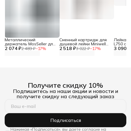
Металлический
Сменный картридж для
Лейка дл
держатель MosSeller для
душевой лейки Miniwell
L750 со
2 074 ₽
смартфона с
2 518 ₽
L750, угольный
3 090 ₽
фильтр
2 489 ₽
−
17
%
3 022 ₽
−
17
%
поддержкой MagSafe,
темно-серый
Получите скидку 10%
Подпишитесь на наши акции и новости и
получите скидку на следующий заказ
Подписаться
Нажимая «Подписаться», вы даете согласие на