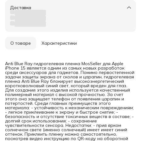
Доставка
О товаре
Характеристики
Anti Blue Ray гидрогелевая пленка MosSeller для Apple
iPhone 15 является одним из самых новых разработок
среди аксессуаров для гаджетов. Помимо первостепенной
задачи защиты экрана от сколов и царапин, гидрогелевая
пленка Anti Blue Ray блокирует высокоэнергетический
коротковолновый синий свет, который вреден для глаз.
Для создания этого изделия используется качественный
полимерный материал с высокой прочностью. За счет
этого она защищает телефон от появления царапин и
потертостей. Среди главных преимуществ этого
материала: - устойчивость к механическим повреждениям;
- легкое приклеивание к экрану и быстрое снятие; -
безопасность и отсутствие токсичных веществ в составе; -
долгий срок использования; - сохранение
чувствительности сенсора. Недостатки: - прия ярком
солнечном свете (именно солнечный) имеет имеет синий
оттенок. Приклеить пленку можно самостоятельно,
посмотрев видео инструкцию по QR-коду на оборотной