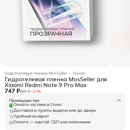
Гидрогелевые плёнки MosSeller
›
Xiaomi
Главная
›
Гидрогелевые плёнки
›
Гидрогелевая пленка MosSeller для
Xiaomi Redmi Note 9 Pro Max
747 ₽
897 ₽
−
17
%
Преимущества
Оплата частями в Сплит
Доставка в пункты выдачи или до двери
Удобный возврат
Оплата — картой, СБП или наличными