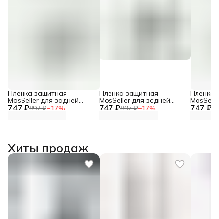
Пленка защитная
Пленка защитная
Пленка 
MosSeller для задней
MosSeller для задней
MosSelle
747 ₽
панели для Xiaomi Redmi
747 ₽
панели для Xiaomi Redmi
747 ₽
панели 
897 ₽
−
17
%
897 ₽
−
17
%
89
Note 13 Pro Plus 5G
Note 13 Pro Plus
Note 13
Хиты продаж