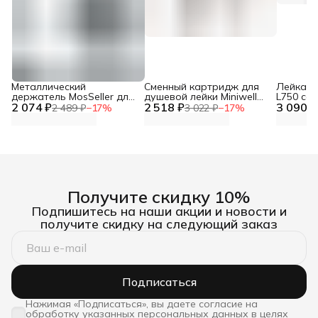
Металлический
Сменный картридж для
Лейка дл
держатель MosSeller для
душевой лейки Miniwell
L750 со
2 074 ₽
смартфона с
2 518 ₽
L750, угольный
3 090 ₽
фильтр
2 489 ₽
−
17
%
3 022 ₽
−
17
%
поддержкой MagSafe,
темно-серый
Получите скидку 10%
Подпишитесь на наши акции и новости и
получите скидку на следующий заказ
Подписаться
Нажимая «Подписаться», вы даете согласие на
обработку указанных персональных данных в целях