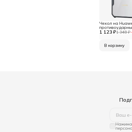
Чехол на Huawe
противоударны
1 123 ₽
углами
1 348 ₽
В корзину
Подп
Нажимая
персона