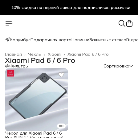
- 10% скидка на первый заказ для подписчиков рассылки
Колумбус
Подарочная карта
Новинки
Защитные стекла
Гидр
Главная
›
Чехлы
›
Xiaomi
›
Xiaomi Pad 6 / 6 Pro
Xiaomi Pad 6 / 6 Pro
Фильтры
Сортировка
Чехол для Xiaomi Pad 6 / 6
Pro XUNDD (без подставки)