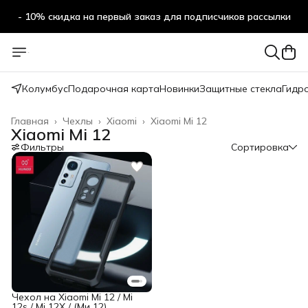
- 10% скидка на первый заказ для подписчиков рассылки
Колумбус
Подарочная карта
Новинки
Защитные стекла
Гидр
Главная
›
Чехлы
›
Xiaomi
›
Xiaomi Mi 12
Xiaomi Mi 12
Фильтры
Сортировка
Чехол на Xiaomi Mi 12 / Mi
12s / Mi 12X / (Ми 12)