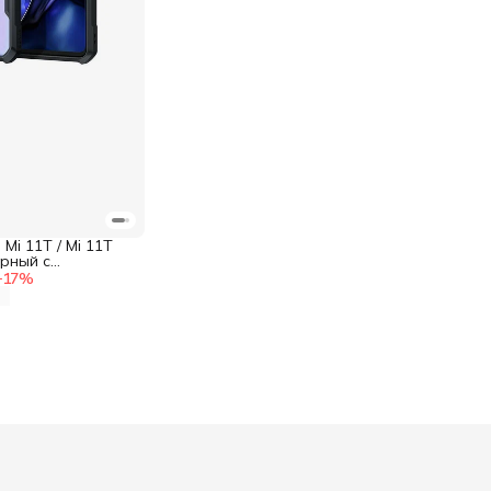
Mi 11T / Mi 11T
рный с
ами
−
17
%