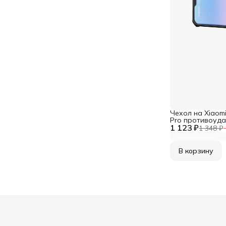
Чехол на Xiaomi 
Pro противоуда
1 123 ₽
усиленными угл
1 348 ₽
В корзину