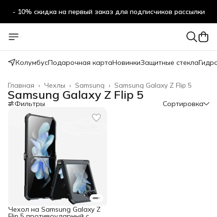
- 10% скидка на первый заказ для подписчиков рассылки
Колумбус
Подарочная карта
Новинки
Защитные стекла
Гидр
Главная
›
Чехлы
›
Samsung
›
Samsung Galaxy Z Flip 5
Samsung Galaxy Z Flip 5
Фильтры
Сортировка
Чехол на Samsung Galaxy Z
Flip 5 противоударный с