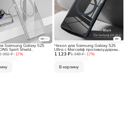
ля Samsung Galaxy S25
Чехол для Samsung Galaxy S25
ONS Spirit Shield
Ultra c Магсейф противоударный
ный, с Магсейф и
1 123 ₽
с усиленными углами XUNDD
2 382 ₽
−
17
%
1 348 ₽
−
17
%
ческой подстав
зину
В корзину