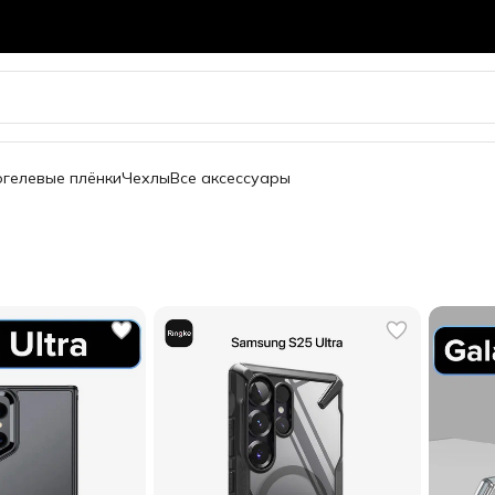
огелевые плёнки
Чехлы
Все аксессуары