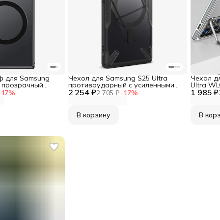
ф для Samsung
Чехол для Samsung S25 Ultra
Чехол д
a прозрачный
противоударный с усиленными
Ultra WL
ным бортом
2 254 ₽
углами RINGKE
1 985 ₽
прозрач
−
17
%
2 705 ₽
−
17
%
металли
В корзину
В кор