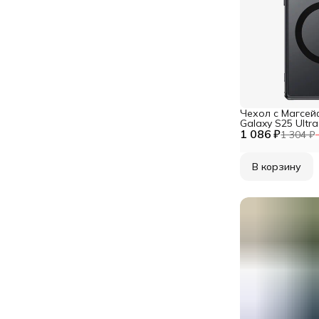
Чехол с Магсей
Galaxy S25 Ultr
1 086 ₽
матовый с чер
1 304 ₽
WLONS
В корзину