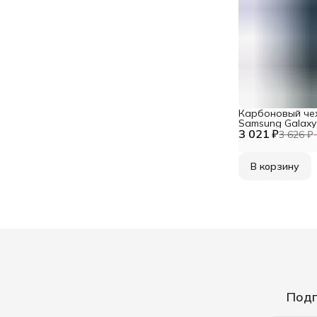
Карбоновый чех
Samsung Galaxy 
3 021 ₽
Магсейф, черны
3 626 ₽
В корзину
Подп