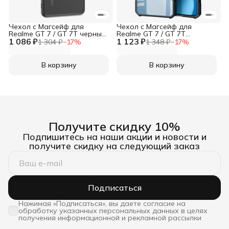
Чехол с Магсейф для
Чехол с Магсейф для
Realme GT 7 / GT 7T черный
Realme GT 7 / GT 7T
1 086 ₽
матовый с черным бортом
1 123 ₽
противоударный с
1 304 ₽
−
17
%
1 348 ₽
−
17
%
WLONS
усиленными углами XUNDD
В корзину
В корзину
Получите скидку 10%
Подпишитесь на наши акции и новости и
получите скидку на следующий заказ
Подписаться
Нажимая «Подписаться», вы даете согласие на
обработку указанных персональных данных в целях
получения информационной и рекламной рассылки