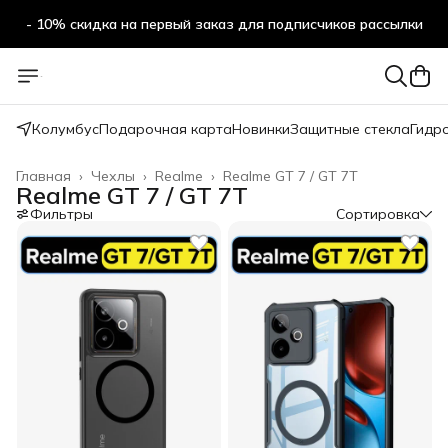
- 10% скидка на первый заказ для подписчиков рассылки
Колумбус
Подарочная карта
Новинки
Защитные стекла
Гидр
Главная
›
Чехлы
›
Realme
›
Realme GT 7 / GT 7T
Realme GT 7 / GT 7T
Фильтры
Сортировка