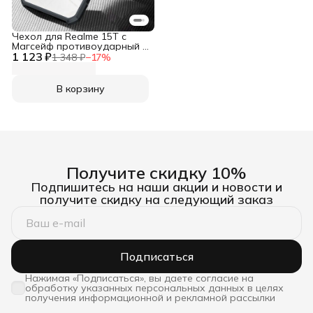
Чехол для Realme 15T c
Магсейф противоударный с
1 123 ₽
усиленными углами XUNDD
1 348 ₽
−
17
%
В корзину
Получите скидку 10%
Подпишитесь на наши акции и новости и
получите скидку на следующий заказ
Подписаться
Нажимая «Подписаться», вы даете согласие на
обработку указанных персональных данных в целях
получения информационной и рекламной рассылки