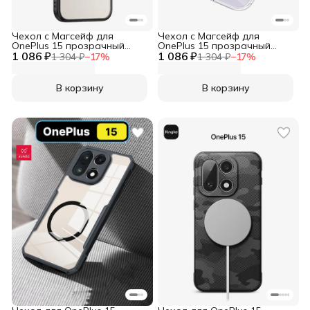
Чехол с Магсейф для
Чехол с Магсейф для
OnePlus 15 прозрачный
OnePlus 15 прозрачный
1 086 ₽
матовый с черным бортом
1 086 ₽
WLONS
1 304 ₽
−
17
%
1 304 ₽
−
17
%
WLONS
В корзину
В корзину