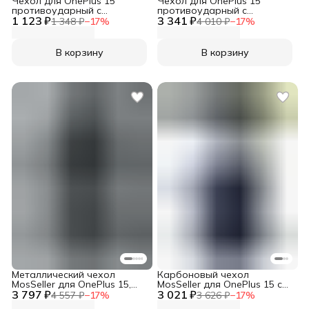
Чехол для OnePlus 15
Чехол для OnePlus 15
противоударный с
противоударный с
1 123 ₽
усиленными углами XUNDD
3 341 ₽
усиленными углами RINGKE,
1 348 ₽
−
17
%
4 010 ₽
−
17
%
камуфляж
В корзину
В корзину
Металлический чехол
Карбоновый чехол
MosSeller для OnePlus 15,
MosSeller для OnePlus 15 с
3 797 ₽
черный (комбинированный)
3 021 ₽
Магсейф, черный
4 557 ₽
−
17
%
3 626 ₽
−
17
%