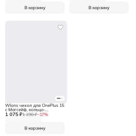
В корзину
В корзину
Wlons чехол для OnePlus 15
с Магсейф, кольцо-
1 075 ₽
подставка 360, прозрачный
1 290 ₽
−
17
%
В корзину