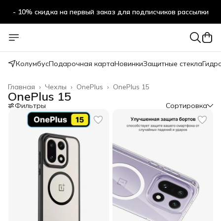
- 10% скидка на первый заказ для подписчиков рассылки
Колумбус
Подарочная карта
Новинки
Защитные стекла
Гидр
Главная
›
Чехлы
›
OnePlus
›
OnePlus 15
OnePlus 15
Фильтры
Сортировка