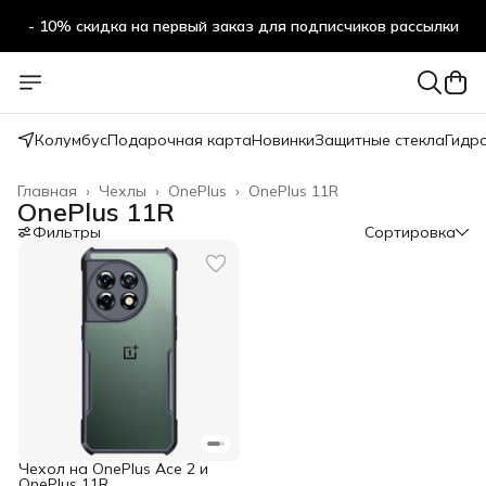
- 10% скидка на первый заказ для подписчиков рассылки
Колумбус
Подарочная карта
Новинки
Защитные стекла
Гидр
Главная
›
Чехлы
›
OnePlus
›
OnePlus 11R
OnePlus 11R
Фильтры
Сортировка
Чехол на OnePlus Ace 2 и
OnePlus 11R