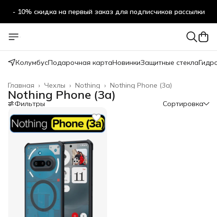
- 10% скидка на первый заказ для подписчиков рассылки
Колумбус
Подарочная карта
Новинки
Защитные стекла
Гидр
Главная
›
Чехлы
›
Nothing
›
Nothing Phone (3a)
Nothing Phone (3a)
Фильтры
Сортировка