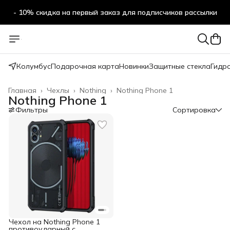
- 10% скидка на первый заказ для подписчиков рассылки
Колумбус
Подарочная карта
Новинки
Защитные стекла
Гидр
Главная
›
Чехлы
›
Nothing
›
Nothing Phone 1
Nothing Phone 1
Фильтры
Сортировка
Чехол на Nothing Phone 1
противоударный с