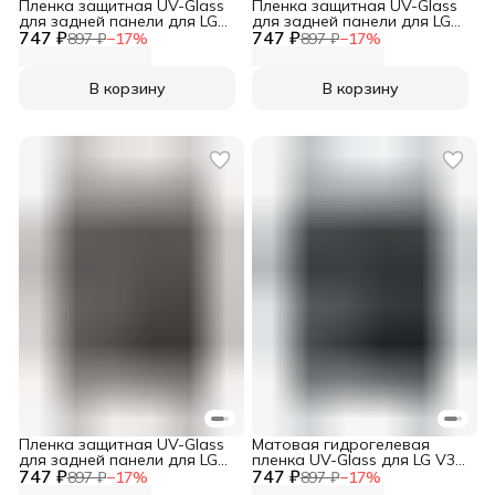
Пленка защитная UV-Glass
Пленка защитная UV-Glass
для задней панели для LG
для задней панели для LG
747 ₽
V60 ThinQ
747 ₽
V50s ThinQ
897 ₽
−
17
%
897 ₽
−
17
%
В корзину
В корзину
Пленка защитная UV-Glass
Матовая гидрогелевая
для задней панели для LG
пленка UV-Glass для LG V30
747 ₽
V40 ThinQ
747 ₽
ThinQ
897 ₽
−
17
%
897 ₽
−
17
%