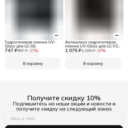
Гидрогелевая пленка UV-
Антишпион гидрогелевая
Glass для LG G6
пленка UV-Glass для LG V30
747 ₽
1 075 ₽
ThinQ
897 ₽
−
17
%
1 290 ₽
−
17
%
В корзину
В корзину
Получите скидку 10%
Подпишитесь на наши акции и новости и
получите скидку на следующий заказ