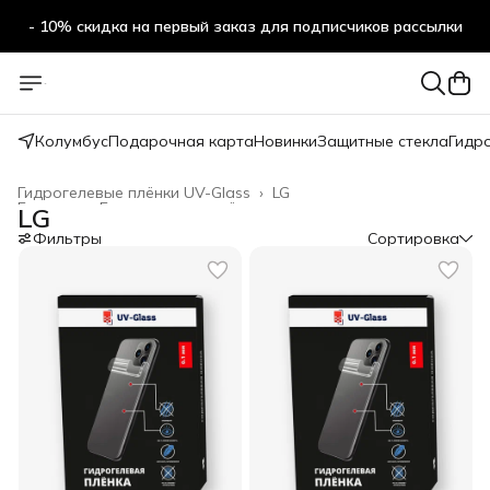
- 10% скидка на первый заказ для подписчиков рассылки
Колумбус
Подарочная карта
Новинки
Защитные стекла
Гидр
Гидрогелевые плёнки UV-Glass
›
LG
Главная
›
Гидрогелевые плёнки
›
LG
Фильтры
Сортировка