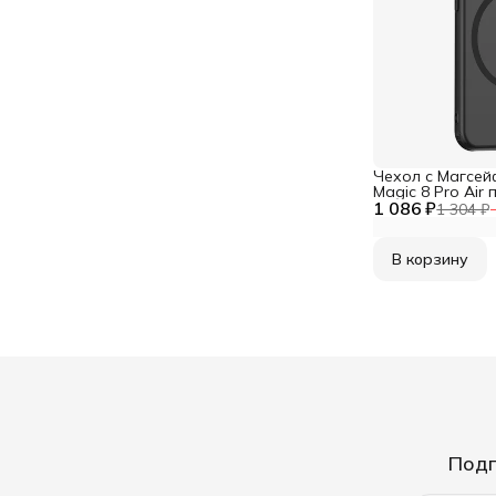
Чехол с Магсей
Magic 8 Pro Air
1 086 ₽
матовый с чер
1 304 ₽
WLONS
В корзину
Подп