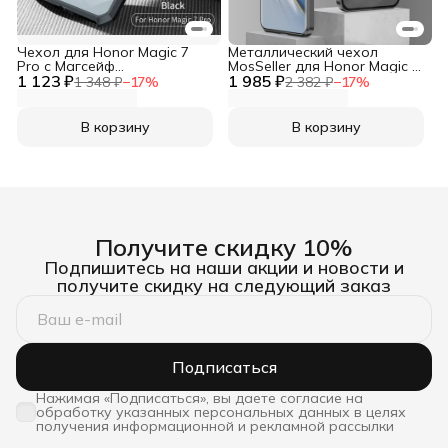
Чехол для Honor Magic 7
Металлический чехол
Pro с Магсейф
MosSeller для Honor Magic 7
1 123 ₽
противоударный с
1 985 ₽
Pro, черный
1 348 ₽
−
17
%
2 382 ₽
−
17
%
усиленными углами XUNDD
(комбинированный)
В корзину
В корзину
Получите скидку 10%
Подпишитесь на наши акции и новости и
получите скидку на следующий заказ
Подписаться
Нажимая «Подписаться», вы даете согласие на
обработку указанных персональных данных в целях
получения информационной и рекламной рассылки