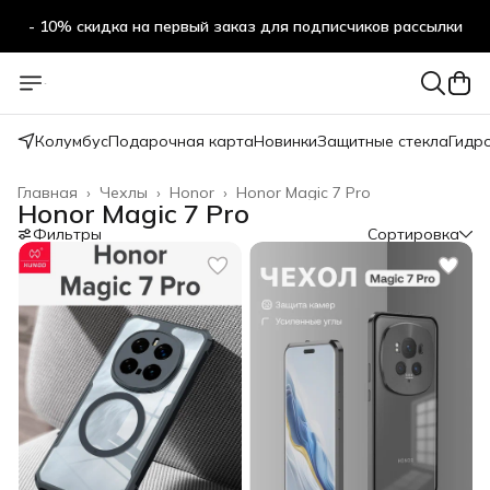
- 10% скидка на первый заказ для подписчиков рассылки
Колумбус
Подарочная карта
Новинки
Защитные стекла
Гидр
Главная
›
Чехлы
›
Honor
›
Honor Magic 7 Pro
Honor Magic 7 Pro
Фильтры
Сортировка