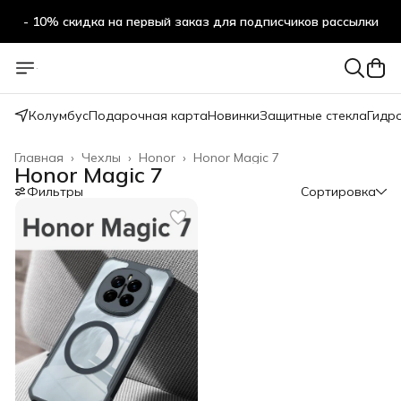
- 10% скидка на первый заказ для подписчиков рассылки
Колумбус
Подарочная карта
Новинки
Защитные стекла
Гидр
Главная
›
Чехлы
›
Honor
›
Honor Magic 7
Honor Magic 7
Фильтры
Сортировка