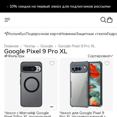
- 10% скидка на первый заказ для подписчиков рассылки
Колумбус
Подарочная карта
Новинки
Защитные стекла
Гидр
Главная
›
Чехлы
›
Google
›
Google Pixel 9 Pro XL
Google Pixel 9 Pro XL
Фильтры
Сортировка
Чехол с Магсейф Google
Чехол для Google Pixel 9
Pixel 9 Pro XL прозрачный
Pro XL противоударный с