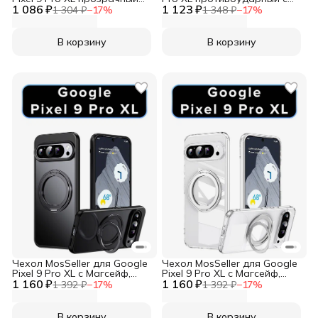
1 086 ₽
матовый с черным бортом
1 123 ₽
усиленными углами XUNDD
1 304 ₽
−
17
%
1 348 ₽
−
17
%
WLONS
В корзину
В корзину
Чехол MosSeller для Google
Чехол MosSeller для Google
Pixel 9 Pro XL с Магсейф,
Pixel 9 Pro XL с Магсейф,
1 160 ₽
кольцо-подставка, черный
1 160 ₽
кольцо-подставка,
1 392 ₽
−
17
%
1 392 ₽
−
17
%
прозрачный
В корзину
В корзину