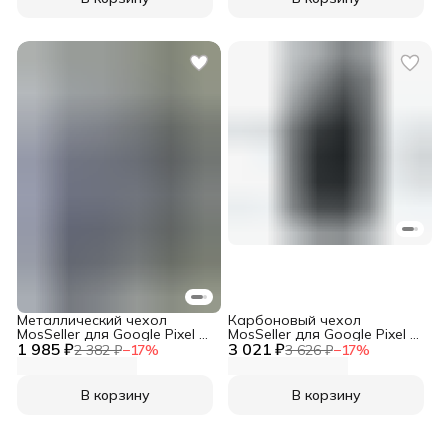
Металлический чехол
Карбоновый чехол
MosSeller для Google Pixel 9
MosSeller для Google Pixel 9
1 985 ₽
Pro XL, черный
3 021 ₽
Pro XL с Магсейф, черный
2 382 ₽
−
17
%
3 626 ₽
−
17
%
(комбинированный)
В корзину
В корзину