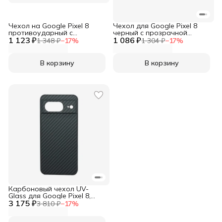
Чехол на Google Pixel 8
Чехол для Google Pixel 8
противоударный с
черный с прозрачной
1 123 ₽
усиленными углами XUNDD
1 086 ₽
матовой задней панелью
1 348 ₽
−
17
%
1 304 ₽
−
17
%
WLONS
В корзину
В корзину
Карбоновый чехол UV-
Glass для Google Pixel 8,
3 175 ₽
черный
3 810 ₽
−
17
%