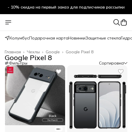
- 10% скидка на первый заказ для подписчиков рассылки
Колумбус
Подарочная карта
Новинки
Защитные стекла
Гидр
Главная
›
Чехлы
›
Google
›
Google Pixel 8
Google Pixel 8
Фильтры
Сортировка