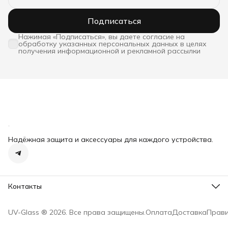
Подписаться
Нажимая «Подписаться», вы даете согласие на
обработку указанных персональных данных в целях
получения информационной и рекламной рассылки
Надёжная защита и аксессуары для каждого устройства.
Контакты
Адрес
Москва, пл. Журавлева, д. 10, стр. 4
UV-Glass ® 2026. Все права защищены.
Оплата
Доставка
Прави
Телефон
8 (910) 000-56-41
Режим работы