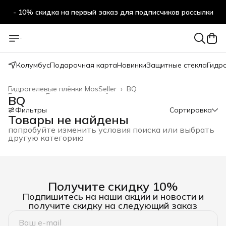
- 10% скидка на первый заказ для подписчиков рассылки
Колумбус
Подарочная карта
Новинки
Защитные стекла
Гидр
Гидрогелевые плёнки MosSeller
›
BQ
Главная
›
Гидрогелевые плёнки
›
BQ
Фильтры
Сортировка
Товары не найдены
попробуйте изменить условия поиска или выбрать
другую категорию
Получите скидку 10%
Подпишитесь на наши акции и новости и
получите скидку на следующий заказ