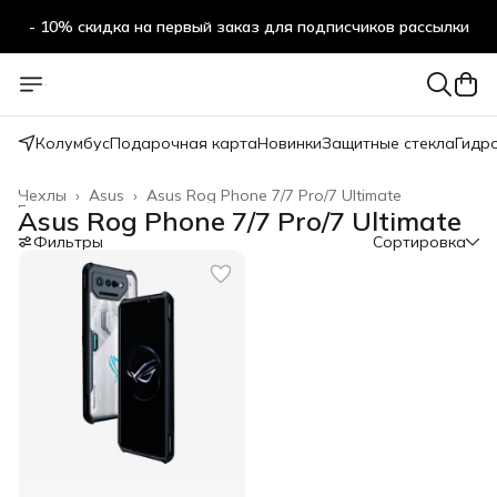
- 10% скидка на первый заказ для подписчиков рассылки
Колумбус
Подарочная карта
Новинки
Защитные стекла
Гидр
Чехлы
›
Asus
›
Asus Rog Phone 7/7 Pro/7 Ultimate
Главная
›
Asus Rog Phone 7/7 Pro/7 Ultimate
Фильтры
Сортировка